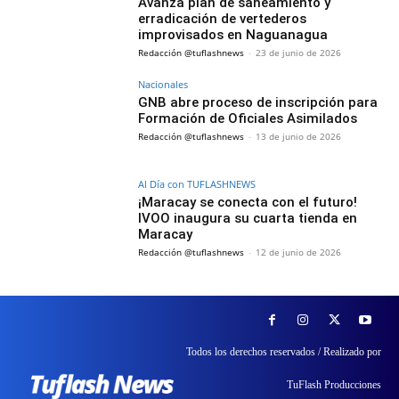
Avanza plan de saneamiento y
erradicación de vertederos
improvisados en Naguanagua
Redacción @tuflashnews
-
23 de junio de 2026
Nacionales
GNB abre proceso de inscripción para
Formación de Oficiales Asimilados
Redacción @tuflashnews
-
13 de junio de 2026
Al Día con TUFLASHNEWS
¡Maracay se conecta con el futuro!
IVOO inaugura su cuarta tienda en
Maracay
Redacción @tuflashnews
-
12 de junio de 2026
Todos los derechos reservados / Realizado por
TuFlash Producciones