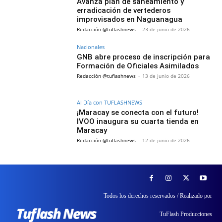
Avanza plan de saneamiento y
erradicación de vertederos
improvisados en Naguanagua
Redacción @tuflashnews
-
23 de junio de 2026
Nacionales
GNB abre proceso de inscripción para
Formación de Oficiales Asimilados
Redacción @tuflashnews
-
13 de junio de 2026
Al Día con TUFLASHNEWS
¡Maracay se conecta con el futuro!
IVOO inaugura su cuarta tienda en
Maracay
Redacción @tuflashnews
-
12 de junio de 2026
Todos los derechos reservados / Realizado por
TuFlash Producciones