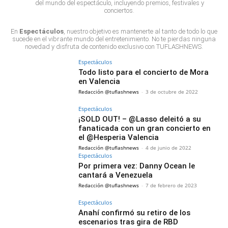
del mundo del espectáculo, incluyendo premios, festivales y
conciertos.
En
Espectáculos
, nuestro objetivo es mantenerte al tanto de todo lo que
sucede en el vibrante mundo del entretenimiento. No te pierdas ninguna
novedad y disfruta de contenido exclusivo con TUFLASHNEWS.
Espectáculos
Todo listo para el concierto de Mora
en Valencia
Redacción @tuflashnews
-
3 de octubre de 2022
Espectáculos
¡SOLD OUT! – @Lasso deleitó a su
fanaticada con un gran concierto en
el @Hesperia Valencia
Redacción @tuflashnews
-
4 de junio de 2022
Espectáculos
Por primera vez: Danny Ocean le
cantará a Venezuela
Redacción @tuflashnews
-
7 de febrero de 2023
Espectáculos
Anahí confirmó su retiro de los
escenarios tras gira de RBD