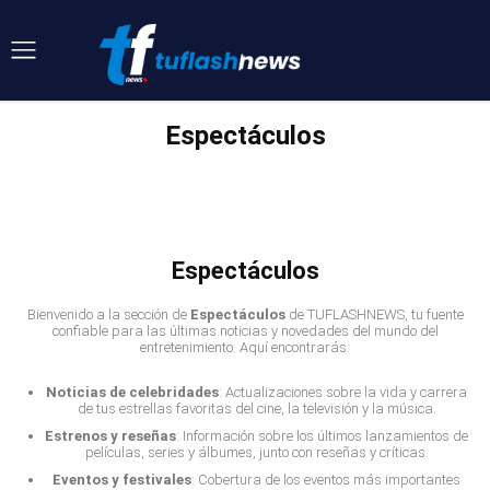
Espectáculos
ACTUALIDAD
AL DÍA CON TUFLASHNEWS
CARABOBO
CONFLICTO MUNDIAL
DEPORTES
DESTACADAS
DESTACADOS
ECONOMÍA
EL MOTORIZADO
ENTRETENIMIENTO
Espectáculos
Bienvenido a la sección de
Espectáculos
de TUFLASHNEWS, tu fuente
confiable para las últimas noticias y novedades del mundo del
entretenimiento. Aquí encontrarás:
Noticias de celebridades
: Actualizaciones sobre la vida y carrera
de tus estrellas favoritas del cine, la televisión y la música.
Estrenos y reseñas
: Información sobre los últimos lanzamientos de
películas, series y álbumes, junto con reseñas y críticas.
Eventos y festivales
: Cobertura de los eventos más importantes