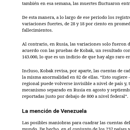
también en esa semana, las muertes fluctuaron entr
De esta manera, a lo largo de ese periodo los regis
variaciones fuertes, de 28 y 18 por ciento en prome
fallecimientos.
Al contrario, en Rusia, las variaciones solo fueron 
acuerdo con las pruebas de Kobak, un resultado co
143.000, lo que es un indicio de que hay algo raro en
Incluso, Kobak revisa, por aparte, las cuentas de ca
la misma anormalidad en 82 de ellas. “Esto sugiere 
regional puede volverse invisible a nivel de país 
mecanismo separado en Rusia en agosto y septiemb
reportadas justo por debajo de 800 a nivel federal”.
La mención de Venezuela
Las posibles maniobras para cuadrar las cuentas de
mundo. De hecho, en el conjunto de los 237 países y