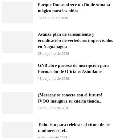
Parque Dunas ofrece un fin de semana
mágico para los niños...
16 de julio de 2026
Avanza plan de saneamiento y
erradicación de vertederos improvisados
en Naguanagua
23 de junio de 2026
GNB abre proceso de inscripción para
Formación de Oficiales Asimilados
13 de junio de 2026
¡Maracay se conecta con el futuro!
IVOO inaugura su cuarta tienda...
12 de junio de 2026
Todo listo para celebrar al ritmo de los
tambores en el...
4 de junio de 2026