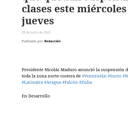
clases este miércoles
jueves
28 de junio de 2022
Publicado por:
Redacción
Presidente Nicolás Maduro anunció la
suspensión
d
toda la zona norte-costera de
#Venezuela
:
#Sucre
#N
#LaGuaira
#Aragua
#Falcón
#Zulia
En Desarrollo