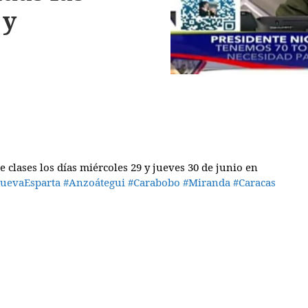
 y
e
clases
los días miércoles 29 y jueves 30 de junio en
uevaEsparta
#Anzoátegui
#Carabobo
#Miranda
#Caracas