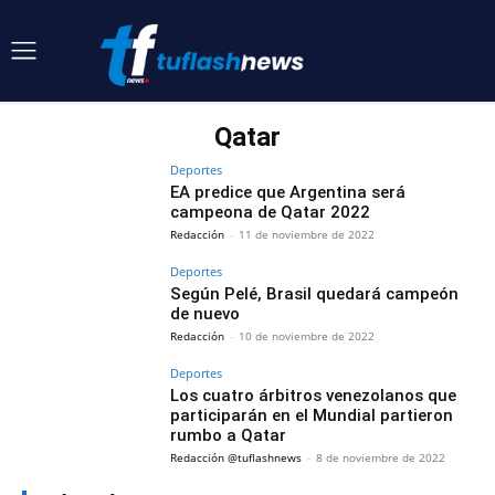
Qatar
Deportes
EA predice que Argentina será
campeona de Qatar 2022
Redacción
-
11 de noviembre de 2022
Deportes
Según Pelé, Brasil quedará campeón
de nuevo
Redacción
-
10 de noviembre de 2022
Deportes
Los cuatro árbitros venezolanos que
participarán en el Mundial partieron
rumbo a Qatar
Redacción @tuflashnews
-
8 de noviembre de 2022