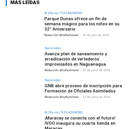
MÁS LEÍDAS
Al Día con TUFLASHNEWS
Parque Dunas ofrece un fin de
semana mágico para los niños en su
32° Aniversario
Redacción @tuflashnews
-
16 de julio de 2026
Nacionales
Avanza plan de saneamiento y
erradicación de vertederos
improvisados en Naguanagua
Redacción @tuflashnews
-
23 de junio de 2026
Nacionales
GNB abre proceso de inscripción para
Formación de Oficiales Asimilados
Redacción @tuflashnews
-
13 de junio de 2026
Al Día con TUFLASHNEWS
¡Maracay se conecta con el futuro!
IVOO inaugura su cuarta tienda en
Maracay