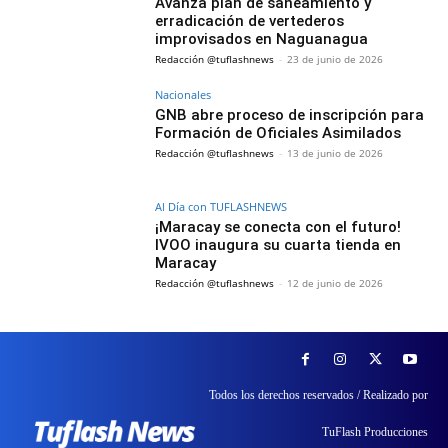
Avanza plan de saneamiento y
erradicación de vertederos
improvisados en Naguanagua
Redacción @tuflashnews
-
23 de junio de 2026
Nacionales
GNB abre proceso de inscripción para
Formación de Oficiales Asimilados
Redacción @tuflashnews
-
13 de junio de 2026
Al Día con TUFLASHNEWS
¡Maracay se conecta con el futuro!
IVOO inaugura su cuarta tienda en
Maracay
Redacción @tuflashnews
-
12 de junio de 2026
Todos los derechos reservados / Realizado por
TuFlash Producciones