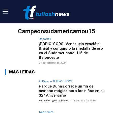
Campeonsudamericamou15
Deportes
¡PODIO Y ORO! Venezuela venció a
Brasil y conquistó la medalla de oro
en el Sudamericano U15 de
Baloncesto
27 de octubre de 2024
MÁS LEÍDAS
Al Día con TUFLASHNEWS
Parque Dunas ofrece un fin de
semana mágico para los niños en su
32° Aniversario
Redacción @tuflashnews
-
16 de julio de 2026
Nacionales