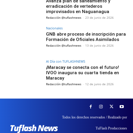
Avanza plan de saneamiento y
erradicación de vertederos
improvisados en Naguanagua
Redacción @tuflashnews
-
23 de junio de 2026
Nacionales
GNB abre proceso de inscripción para
Formación de Oficiales Asimilados
Redacción @tuflashnews
-
13 de junio de 2026
Al Día con TUFLASHNEWS
¡Maracay se conecta con el futuro!
IVOO inaugura su cuarta tienda en
Maracay
Redacción @tuflashnews
-
12 de junio de 2026
Todos los derechos reservados / Realizado por
TuFlash Producciones