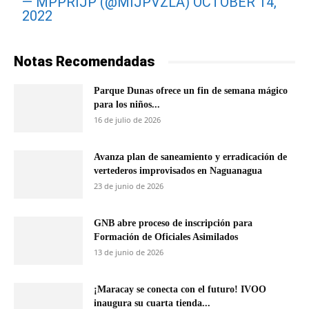
— MPPRIJP (@MIJPVZLA)
OCTOBER 14,
2022
Notas Recomendadas
Parque Dunas ofrece un fin de semana mágico
para los niños...
16 de julio de 2026
Avanza plan de saneamiento y erradicación de
vertederos improvisados en Naguanagua
23 de junio de 2026
GNB abre proceso de inscripción para
Formación de Oficiales Asimilados
13 de junio de 2026
¡Maracay se conecta con el futuro! IVOO
inaugura su cuarta tienda...