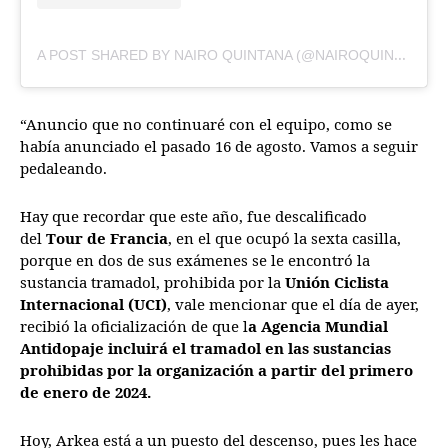
A
POST SHARED BY NAIRO QUINTANA (@NAIROQUINCOFICIAL)
“Anuncio que no continuaré con el equipo, como se
había anunciado el pasado 16 de agosto. Vamos a seguir
pedaleando.
Hay que recordar que este año, fue descalificado
del
Tour de Francia
, en el que ocupó la sexta casilla,
porque en dos de sus exámenes se le encontró la
sustancia tramadol, prohibida por la
Unión Ciclista
Internacional (UCI)
, vale mencionar que el día de ayer,
recibió la oficialización de que l
a Agencia Mundial
Antidopaje incluirá el tramadol en las sustancias
prohibidas por la organización a partir del primero
de enero de 2024.
Hoy, Arkea está a un puesto del descenso, pues les hace