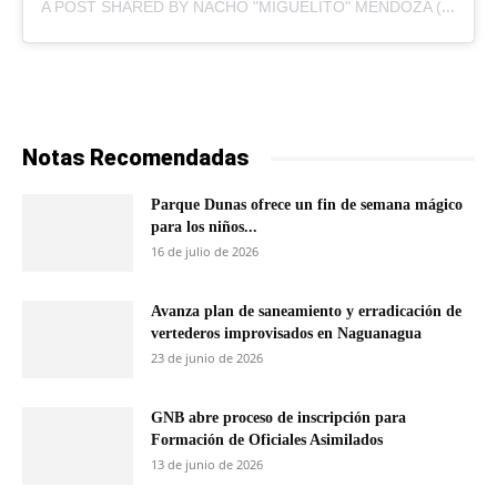
A
POST SHARED BY NACHO "MIGUELITO" MENDOZA (@NACHO)
Notas Recomendadas
Parque Dunas ofrece un fin de semana mágico
para los niños...
16 de julio de 2026
Avanza plan de saneamiento y erradicación de
vertederos improvisados en Naguanagua
23 de junio de 2026
GNB abre proceso de inscripción para
Formación de Oficiales Asimilados
13 de junio de 2026