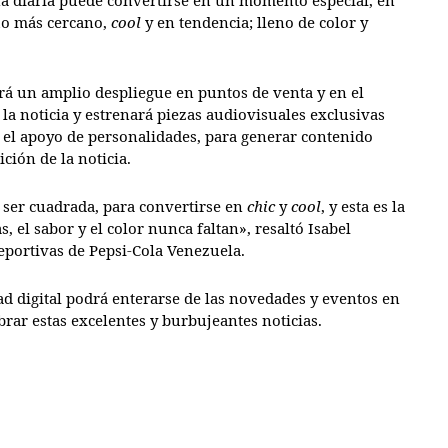
na diaria puede convertirse en un momento especial, en
ho más cercano,
cool
y en tendencia; lleno de color y
rá un amplio despliegue en puntos de venta y en el
la noticia y estrenará piezas audiovisuales exclusivas
 el apoyo de personalidades, para generar contenido
ción de la noticia.
e ser cuadrada, para convertirse en
chic
y
cool
, y esta es la
 el sabor y el color nunca faltan», resaltó Isabel
portivas de Pepsi-Cola Venezuela.
 digital podrá enterarse de las novedades y eventos en
brar estas excelentes y burbujeantes noticias.