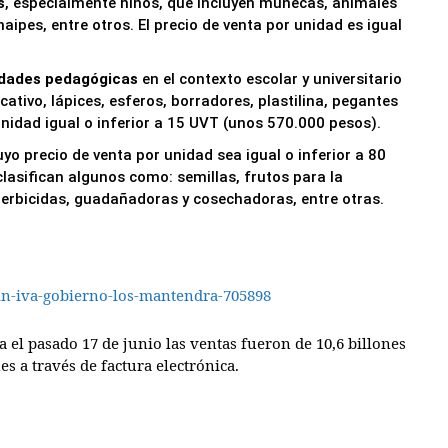
s
, especialmente niños, que incluyen muñecas, animales
aipes, entre otros. El precio de venta por unidad es igual
ividades pedagógicas
en el contexto escolar y universitario
ativo, lápices, esferos, borradores, plastilina, pegantes
 unidad igual o inferior a 15 UVT (unos 570.000 pesos).
uyo precio de venta por unidad sea igual o inferior a 80
lasifican algunos como: semillas, frutos para la
herbicidas, guadañadoras y cosechadoras, entre otras.
in-iva-gobierno-los-mantendra-705898
 el pasado 17 de junio las ventas fueron de 10,6 billones
es a través de factura electrónica.