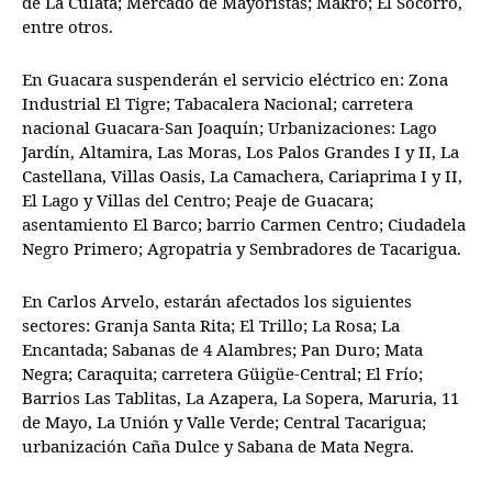
de La Culata; Mercado de Mayoristas; Makro; El Socorro,
entre otros.
En Guacara suspenderán el servicio eléctrico en: Zona
Industrial El Tigre; Tabacalera Nacional; carretera
nacional Guacara-San Joaquín; Urbanizaciones: Lago
Jardín, Altamira, Las Moras, Los Palos Grandes I y II, La
Castellana, Villas Oasis, La Camachera, Cariaprima I y II,
El Lago y Villas del Centro; Peaje de Guacara;
asentamiento El Barco; barrio Carmen Centro; Ciudadela
Negro Primero; Agropatria y Sembradores de Tacarigua.
En Carlos Arvelo, estarán afectados los siguientes
sectores: Granja Santa Rita; El Trillo; La Rosa; La
Encantada; Sabanas de 4 Alambres; Pan Duro; Mata
Negra; Caraquita; carretera Güigüe-Central; El Frío;
Barrios Las Tablitas, La Azapera, La Sopera, Maruria, 11
de Mayo, La Unión y Valle Verde; Central Tacarigua;
urbanización Caña Dulce y Sabana de Mata Negra.